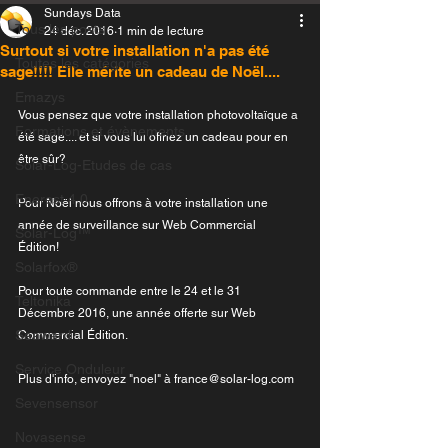
Sundays Data
Tous les posts
24 déc. 2016
1 min de lecture
Surtout si votre installation n'a pas été
Toutes les catégories
sage!!!! Elle mérite un cadeau de Noël....
Emazys
Vous pensez que votre installation photovoltaïque a 
Formations et évènements
été sage.... et si vous lui offriez un cadeau pour en 
être sûr?
Solar-Log-Etudes de cas
Enerest 4.0
Pour Noël nous offrons à votre installation une 
année de surveillance sur Web Commercial 
Solar-Log™
Édition! 
Solarfox®
Pour toute commande entre le 24 et le 31 
Teltonika
Décembre 2016, une année offerte sur Web 
Seaward
Commercial Édition.
Service Onduleur
Plus d'info, envoyez "noel" à france@solar-log.com 
Sevensensor
Novasense