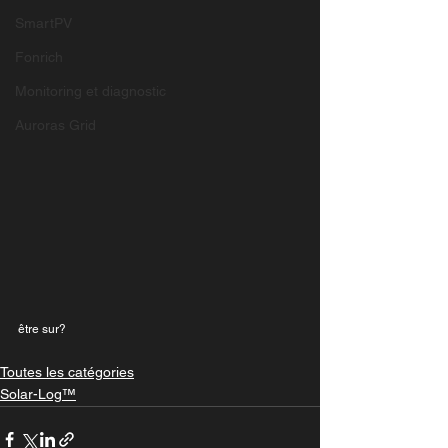
SmartPV
Fonrich
Monitoring et diagnostic
Auroras Grid
être sur?
Toutes les catégories
Solar-Log™