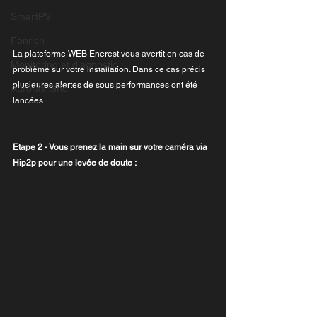
SmartPV
Fonrich
La plateforme WEB Enerest vous avertit en cas de 
Monitoring et diagnostic
problème sur votre installation. Dans ce cas précis 
plusieures alertes de sous performances ont été 
Auroras Grid
lancées.
Etape 2 - Vous prenez la main sur votre caméra via 
Hip2p pour une levée de doute :