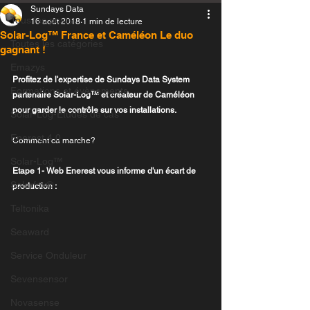
Sundays Data
Tous les posts
16 août 2018
1 min de lecture
Solar-Log™ France et Caméléon Le duo
Toutes les catégories
gagnant !
Emazys
Profitez de l'expertise de Sundays Data System 
Formations et évènements
partenaire Solar-Log™ et créateur de Caméléon 
pour garder le contrôle sur vos installations. 
Solar-Log-Etudes de cas
Enerest 4.0
Comment ca marche?
Solar-Log™
Etape 1- Web Enerest vous informe d'un écart de 
Solarfox®
production :
Teltonika
Seaward
Service Onduleur
Sevensensor
Novasense