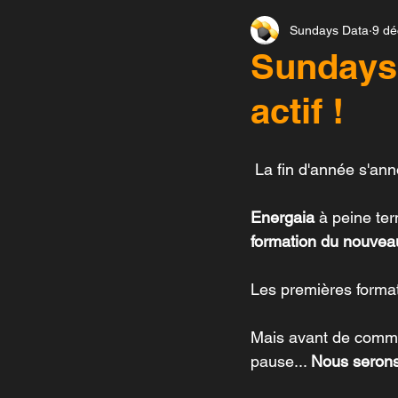
Sundays Data
9 dé
Solar-Log-Etudes de cas
Sundays
actif !
Service Onduleur
Seve
 La fin d'année s'an
Monitoring et diagnostic
Energaia
 à peine te
formation du nouveau
Les premières format
Mais avant de comme
pause... 
Nous serons