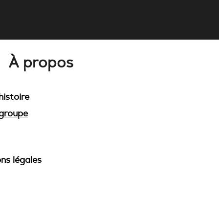
ra's Grid, qu'est-ce que
t ?
À propos
histoire
groupe
ns légales