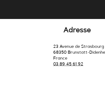
Comment un ordre de
coupure arrive jusqu'à
votre onduleur.
Adresse
23 Avenue de Strasbourg
68350 Brunstatt-Didenh
France
03 89 45 61 92