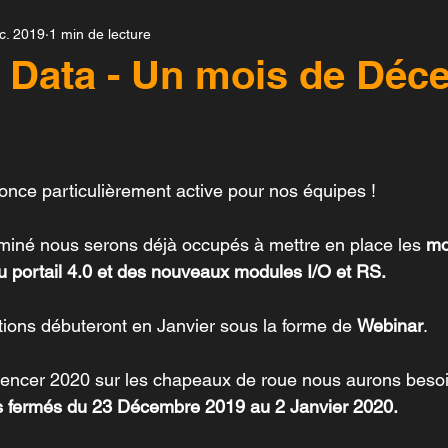
c. 2019
1 min de lecture
Enerest 4.0
Solar-Log™
Solarfox®
Te
 Data - Un mois de Déc
nsensor
Novasense
SmartPV
Fonrich
nonce particulièrement active pour nos équipes !
Auroras Grid
rminé nous serons déjà occupés à mettre en place les
 mo
 portail 4.0 et des nouveaux modules I/O et RS.
ions débuteront en Janvier sous la forme de 
Webinar
.
ncer 2020 sur les chapeaux de roue nous aurons besoin
 fermés du 23 Décembre 2019 au 2 Janvier 2020.