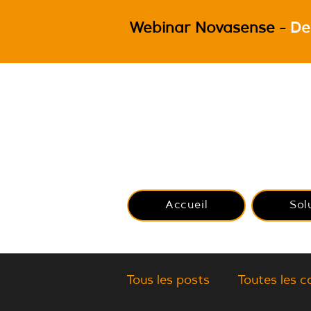
Webinar Novasense -
De
Accueil
Sol
Tous les posts
Toutes les c