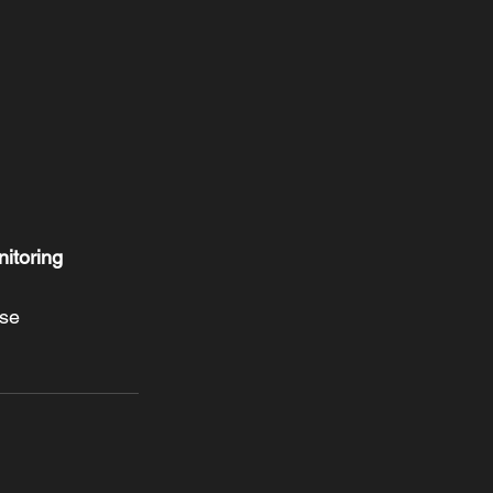
nitoring
use