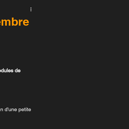
ltonika
Seaward
embre
dules de 
 d'une petite 