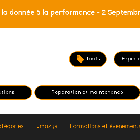
 la donnée à la performance - 2 Septembr
Tarifs
Experti
utions
Réparation et maintenance
atégories
Emazys
Formations et évènement