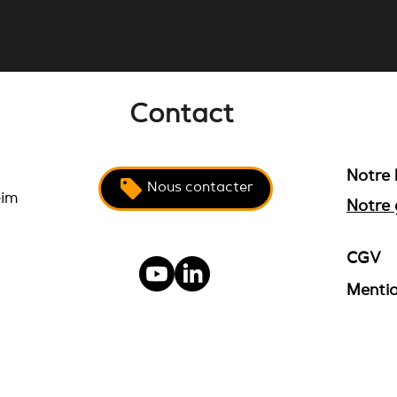
Comptage d'énergie
Auro
photovoltaïque : les erreurs
c'es
d'installation qui faussent
toutes vos données
Contact
Notre 
Nous contacter
eim
Notre 
CGV
Mentio