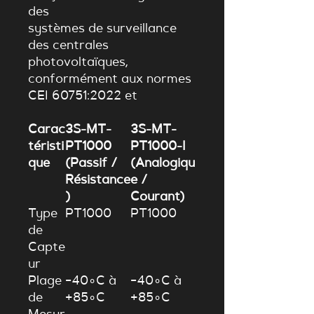
des
systèmes de surveillance
des centrales
photovoltaïques,
conformément aux normes
CEI 60751:2022 et
Carac
3S-MT-
3S-MT-
téristi
PT1000
PT1000-I
que
(Passif /
(Analogiqu
Résistance
e /
)
Courant)
Type
PT1000
PT1000
de
Capte
ur
Plage
−
4
0
∘
C
à
−
4
0
∘
C
à
de
+
8
5
∘
C
+
8
5
∘
C