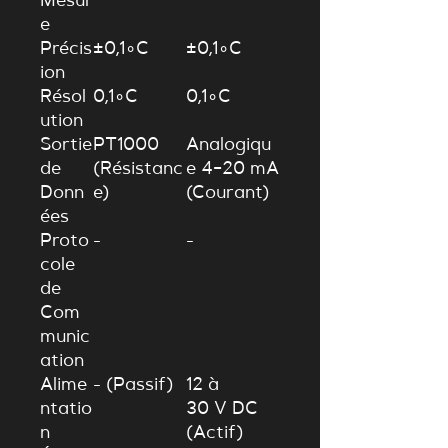
Mesur
e
Précis
±
0
,
1
∘
C
±
0
,
1
∘
C
ion
Résol
0
,
1
∘
C
0
,
1
∘
C
ution
Sortie
PT1000
Analogiqu
de
(Résistanc
e
4
−
20
mA
Donn
e)
(Courant)
ées
Proto
-
-
cole
de
Com
munic
ation
Alime
- (Passif)
12 à
ntatio
30
V DC
n
(Actif)