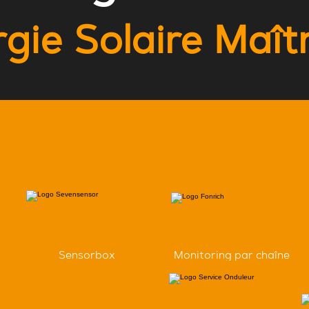
gie Solaire Maît
s partenai
Sensorbox
Monitoring par chaîne