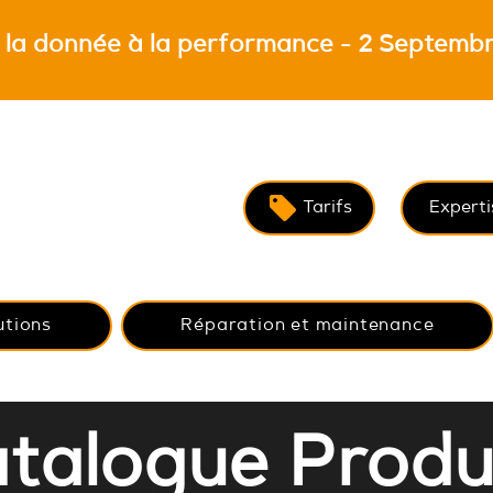
 la donnée à la performance - 2 Septembr
Tarifs
Experti
utions
Réparation et maintenance
talogue Produ