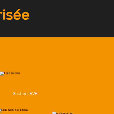
risée
res
Gestion IRVE