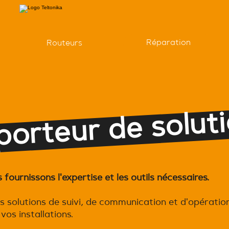
Réparation
Routeurs
rteu
de 
olut
on
ournissons l'expertise et les outils nécessaires.
 solutions de suivi, de communication et d'opération
vos installations.