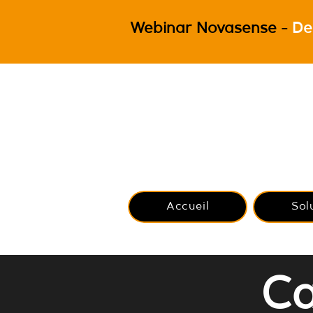
Webinar Novasense -
De
Accueil
Sol
Ca