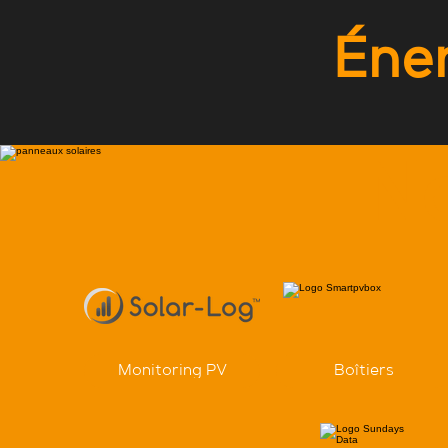
Éner
No
Monitoring PV
Boîtiers