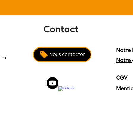
Contact
Notre 
Nous contacter
eim
Notre 
CGV
Mentio