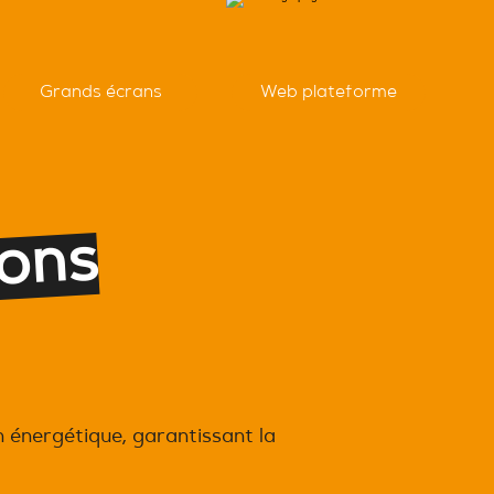
Grands écrans
Web plateforme
A
p
p
r
s
i
s
 énergétique, garantissant la