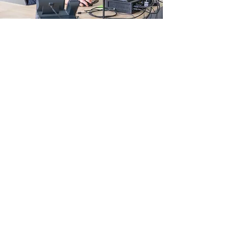
Adresse
23 Avenue de Strasbourg
68350 Brunstatt-Didenheim
France
03 89 45 61 92
Notre groupe