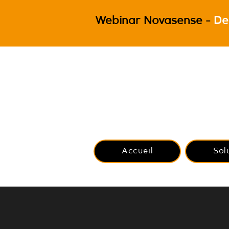
Webinar Novasense -
De
Accueil
Sol