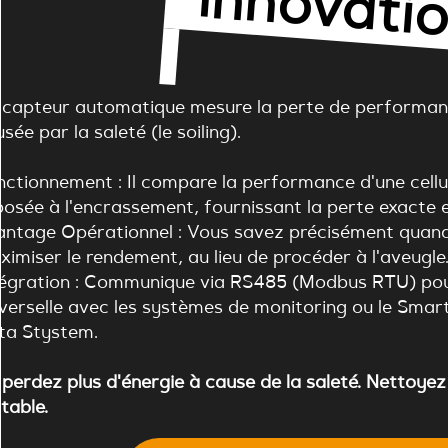
I
ti
 capteur automatique mesure la perte de performan
sée par la saleté (le soiling).
ctionnement : Il compare la performance d'une cellule
posée à l'encrassement, fournissant la perte exacte 
antage Opérationnel : Vous savez précisément quan
imiser le rendement, au lieu de procéder à l'aveugle
tégration : Communique via RS485 (Modbus RTU) pou
iverselle avec les systèmes de monitoring ou le Sma
ta Stystem.
 perdez plus d'énergie à cause de la saleté. Nettoye
table.