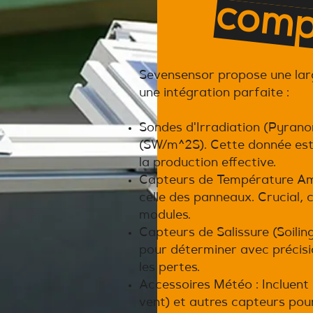
Sevensensor propose une lar
une intégration parfaite :
Sondes d'Irradiation (Pyranom
($W/m^2$). Cette donnée est
la production effective.
Capteurs de Température Amb
celle des panneaux. Crucial, 
modules.
Capteurs de Salissure (Soilin
pour déterminer avec précisi
les pertes.
Accessoires Météo : Incluent
vent) et autres capteurs pou