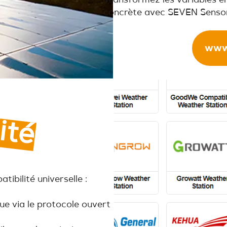
Transformez les variables 
concrète avec SEVEN Sensor
www
ité
ibilité universelle :
e via le protocole ouvert