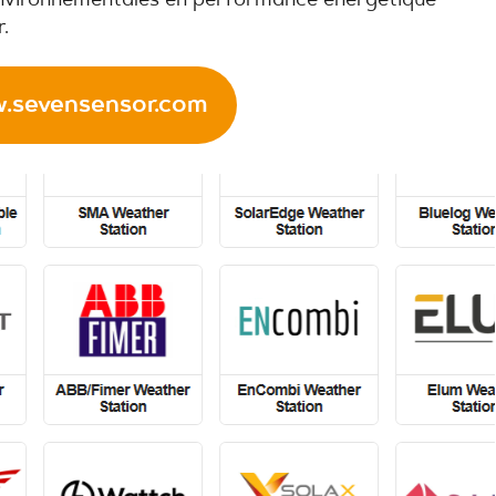
environnementales en performance énergétique
.
.sevensensor.com