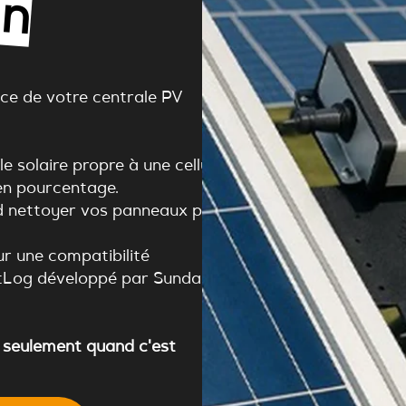
n
n
o
v
a
o
n
ce de votre centrale PV
 solaire propre à une cellule
en pourcentage.
d nettoyer vos panneaux pour
.
r une compatibilité
rtLog développé par Sundays
z seulement quand c'est