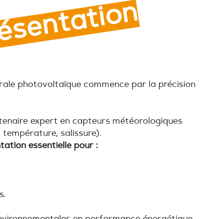
P
r
é
s
e
n
t
a
t
i
o
n
trale photovoltaïque commence par la précision
tenaire expert en capteurs météorologiques
, température, salissure).
ation essentielle pour :
s.