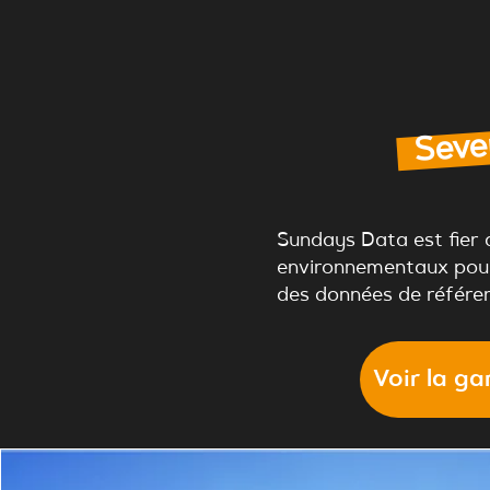
Seven
Sundays Data est fier 
environnementaux pour 
des données de référen
Voir la g