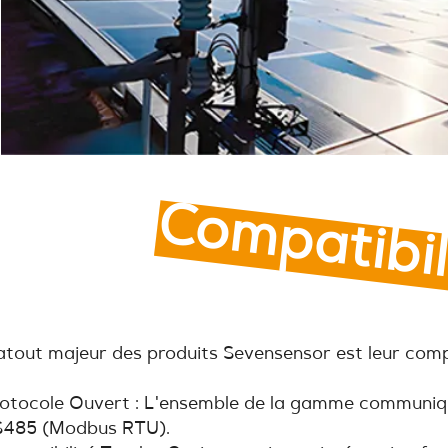
Compatibil
atout majeur des produits Sevensensor est leur compat
otocole Ouvert : L'ensemble de la gamme communiqu
S485 (Modbus RTU).