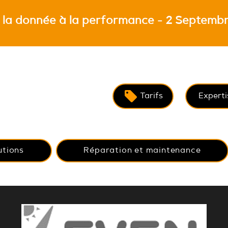
 la donnée à la performance - 2 Septembr
Tarifs
Experti
utions
Réparation et maintenance