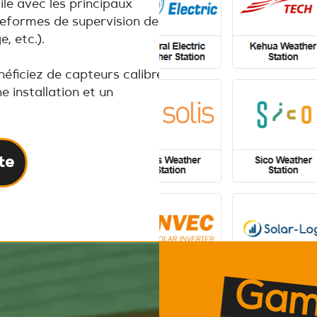
ile avec les principaux
ateformes de supervision des
, etc.).
éficiez de capteurs calibrés
e installation et un
te
l