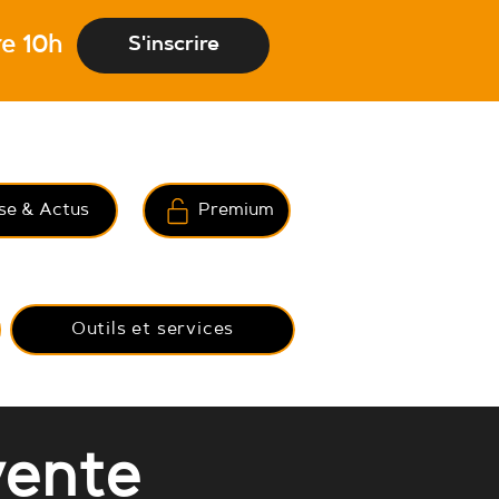
e 10h
S'inscrire
se & Actus
Premium
S
Outils et services
vente