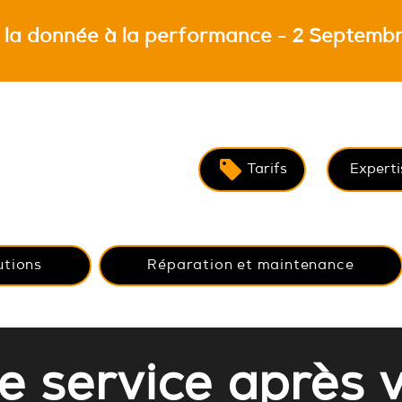
 la donnée à la performance - 2 Septembr
Tarifs
Experti
utions
Réparation et maintenance
e service après 