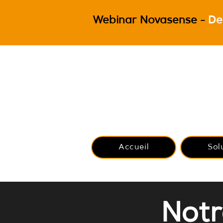
Webinar Novasense -
De
Accueil
Sol
Notr