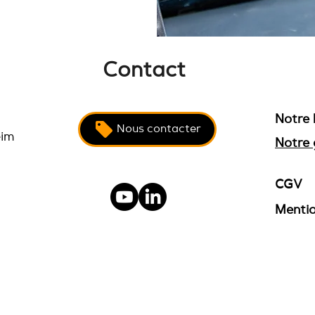
Contact
Notre 
Nous contacter
eim
Notre 
CGV
Mentio