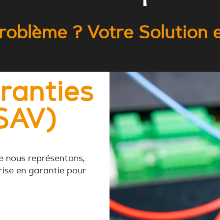
roblème ? Votre Solution es
ranties
(SAV)
e nous représentons,
rise en garantie pour