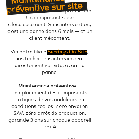
Maintenance
préventive sur site
Votre installation est en production.
Un composant s'use
silencieusement. Sans intervention,
c'est une panne dans 6 mois — et un
client mécontent.
Via notre filiale
Sundays On-Site
,
nos techniciens interviennent
directement sur site, avant la
panne.
Maintenance préventive
—
remplacement des composants
critiques de vos onduleurs en
conditions réelles. Zéro envoi en
SAV, zéro arrêt de production,
garantie 3 ans sur chaque appareil
traité.