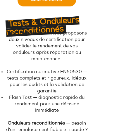
Nous contacter
Tests & Onduleurs
reconditionnés
Tests d'efficacité
— nous proposons
deux niveaux de certification pour
valider le rendement de vos
onduleurs après réparation ou
maintenance :
Certification normative EN50530 —
tests complets et rigoureux, idéaux
pour les audits et la validation de
garantie
Flash Test — diagnostic rapide du
rendement pour une décision
immédiate
Onduleurs reconditionnés
— besoin
d'un remplacement fiable et rapide ?