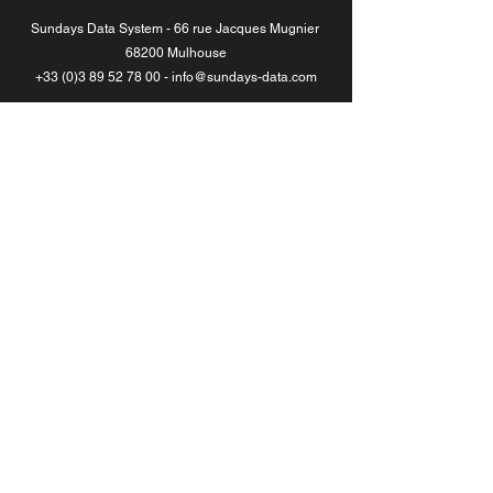
Sundays Data System - 66 rue Jacques Mugnier 
68200 Mulhouse
+33 (0)3 89 52 78 00 - info@sundays-data.com
Toutes les catégories
Solar-Log™
Voir tout
Posts récents