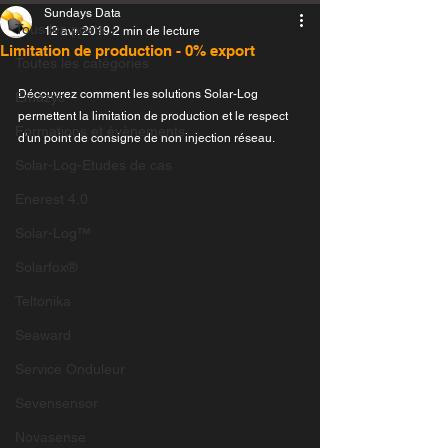
Sundays Data
Tous les posts
12 avr. 2019
2 min de lecture
Limitation de production - 0% export
Toutes les catégories
Découvrez comment les solutions Solar-Log 
Emazys
permettent la limitation de production et le respect 
Formations et évènements
d'un point de consigne de non injection réseau.
Solar-Log-Etudes de cas
Enerest 4.0
Solar-Log™
Solarfox®
Teltonika
Seaward
Service Onduleur
Sevensensor
Novasense