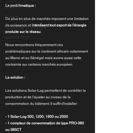
La problématique :
SmartPV
Fonrich
De plus en plus de marchés imposent une limitation 
de puissance et 
interdisent tout export de l'énergie 
Monitoring et diagnostic
produite sur le réseau
.
Auroras Grid
Nous rencontrons fréquemment ces 
problématiques sur le continent africain notamment 
au Maroc et au Sénégal mais avons aussi cette 
contrainte sur certains marchés européen.
La solution :
Les solutions Solar-Log permettent de contrôler la 
production et de l'ajuster au niveau de la 
consommation du bâtiment. Il suffit d'installer:
- 1 Solar-Log 300, 1200, 1900 ou 2000 
- 1 compteur de consommation de type PRO-380 
ou 380CT