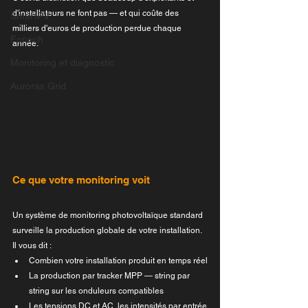
d'installateurs ne font pas — et qui coûte des 
SmartPV
milliers d'euros de production perdue chaque 
Fonrich
année.
Monitoring et diagnostic
Auroras Grid
Ce que votre monitoring voit
Un système de monitoring photovoltaïque standard 
surveille la production globale de votre installation. 
Il vous dit :
Combien votre installation produit en temps réel
La production par tracker MPP — string par 
string sur les onduleurs compatibles
Les tensions DC et AC, les intensités par entrée