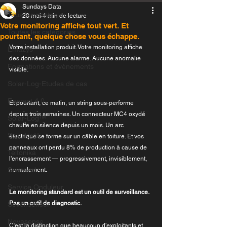
Sundays Data
Tous les posts
28 mai
4 min de lecture
Votre monitoring affiche tout vert. Et
Toutes les catégories
pourtant, quelque chose vous échappe.
Votre installation produit. Votre monitoring affiche 
Emazys
des données. Aucune alarme. Aucune anomalie 
Formations et évènements
visible.
Solar-Log-Etudes de cas
Enerest 4.0
Et pourtant, ce matin, un string sous-performe 
depuis trois semaines. Un connecteur MC4 oxydé 
Solar-Log™
chauffe en silence depuis un mois. Un arc 
Solarfox®
électrique se forme sur un câble en toiture. Et vos 
panneaux ont perdu 8% de production à cause de 
Teltonika
l'encrassement — progressivement, invisiblement, 
Seaward
normalement.
Service Onduleur
Le monitoring standard est un outil de surveillance. 
Pas un outil de diagnostic.
Sevensensor
Novasense
C'est la distinction que beaucoup d'exploitants et 