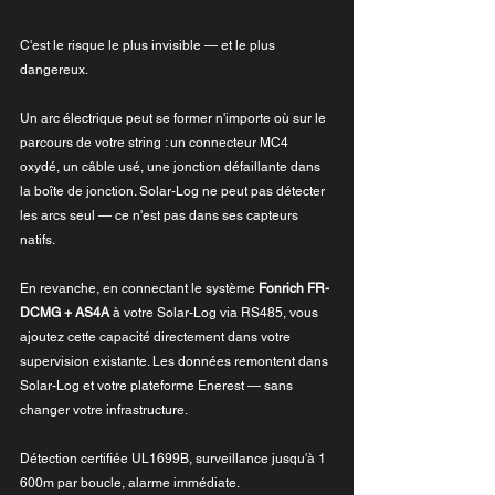
C'est le risque le plus invisible — et le plus 
dangereux.
Un arc électrique peut se former n'importe où sur le 
parcours de votre string : un connecteur MC4 
oxydé, un câble usé, une jonction défaillante dans 
la boîte de jonction. Solar-Log ne peut pas détecter 
les arcs seul — ce n'est pas dans ses capteurs 
natifs.
En revanche, en connectant le système 
Fonrich FR-
DCMG + AS4A
 à votre Solar-Log via RS485, vous 
ajoutez cette capacité directement dans votre 
supervision existante. Les données remontent dans 
Solar-Log et votre plateforme Enerest — sans 
changer votre infrastructure.
Détection certifiée UL1699B, surveillance jusqu'à 1 
600m par boucle, alarme immédiate.