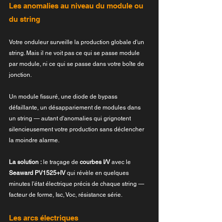
Les anomalies au niveau du module ou 
du string
Votre onduleur surveille la production globale d'un 
string. Mais il ne voit pas ce qui se passe module 
par module, ni ce qui se passe dans votre boîte de 
jonction.
Un module fissuré, une diode de bypass 
défaillante, un désappariement de modules dans 
un string — autant d'anomalies qui grignotent 
silencieusement votre production sans déclencher 
la moindre alarme.
La solution :
 le traçage de 
courbes I/V
 avec le 
Seaward PV1525+IV
 qui révèle en quelques 
minutes l'état électrique précis de chaque string — 
facteur de forme, Isc, Voc, résistance série. 
Les arcs électriques