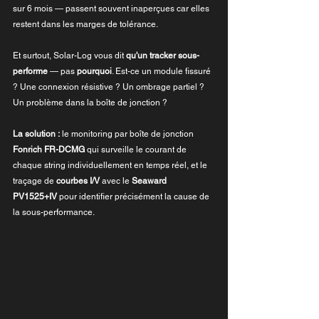
sur 6 mois — passent souvent inaperçues car elles 
restent dans les marges de tolérance.
Et surtout, Solar-Log vous dit 
qu'un tracker sous-
performe
 — pas 
pourquoi
. Est-ce un module fissuré 
? Une connexion résistive ? Un ombrage partiel ? 
Un problème dans la boîte de jonction ?
La solution :
 le monitoring par boîte de jonction 
Fonrich FR-DCMG
 qui surveille le courant de 
chaque string individuellement en temps réel, et le 
traçage de 
courbes I/V
 avec le 
Seaward 
PV1525+IV
 pour identifier précisément la cause de 
la sous-performance.