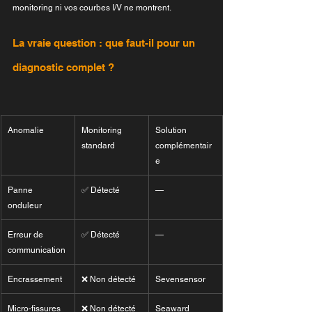
monitoring ni vos courbes I/V ne montrent.
La vraie question : que faut-il pour un 
diagnostic complet ?
Anomalie
Monitoring 
Solution 
standard
complémentair
e
Panne 
✅ Détecté
—
onduleur
Erreur de 
✅ Détecté
—
communication
Encrassement
❌ Non détecté
Sevensensor
Micro-fissures 
❌ Non détecté
Seaward 