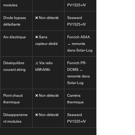
modules
PV1525+IV
Diode bypass 
❌ Non détecté
Seaward 
défaillante
PV1525+IV
Arc électrique
❌ Sans 
Fonrich AS4A 
capteur dédié
→ remonte 
dans Solar-Log
Déséquilibre 
⚠️ Via ratio 
Fonrich FR-
courant string
kWh/kWc
DCMG → 
remonte dans 
Solar-Log
Point chaud 
❌ Non détecté
Caméra 
thermique
thermique
Désapparieme
❌ Non détecté
Seaward 
nt modules
PV1525+IV