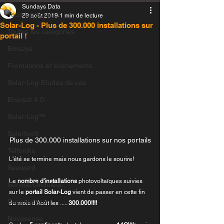
Sundays Data
Tous les posts
29 août 2019
1 min de lecture
Solar-Log - Plus de 300.000 installations sur
Toutes les catégories
portail !
Emazys
Formations et évènements
Solar-Log-Etudes de cas
Enerest 4.0
Solar-Log™
Solarfox®
Plus de 300.000 installations sur nos portails
Teltonika
L'été se termine mais nous gardons le sourire!
Seaward
Le 
nombre d'installations
 photovoltaïques suivies 
Service Onduleur
sur le 
portail Solar-Log
 vient de passer en cette fin 
Sevensensor
du mois d'Août les ..... 
300.000!!!!
Novasense