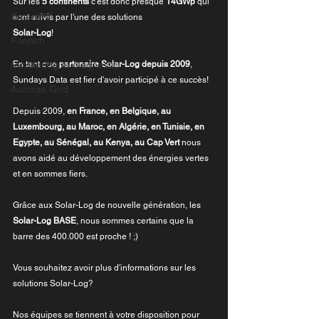
Sur les 
5 continents
 c'est donc presque 
14GWp
 qui 
SmartPV
sont suivis par l'une des solutions 
Solar-Log
!
Fonrich
En tant que
 partenaire Solar-Log depuis 2009
, 
Monitoring et diagnostic
Sundays Data est fier d'avoir participé à ce succès!
Auroras Grid
Depuis 2009, 
en France, en Belgique, au 
Luxembourg, au Maroc, en Algérie, en Tunisie, en 
Egypte, au Sénégal, au Kenya, au Cap Vert 
nous 
avons aidé au développement des énergies vertes 
et en sommes fiers. 
Grâce aux Solar-Log de nouvelle génération, les 
Solar-Log BASE
, nous sommes certains que la 
barre des 400.000 est proche ! ;)
Vous souhaitez avoir plus d'informations sur les 
solutions Solar-Log?
Nos équipes se tiennent à votre disposition pour 