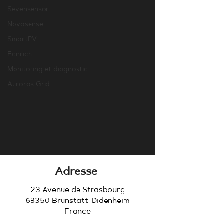
Sevensensor
Novasense
SmartPV
Fonrich
Monitoring et diagnostic
Auroras Grid
Adresse
23 Avenue de Strasbourg
68350 Brunstatt-Didenheim
France