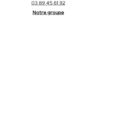
03 89 45 61 92
Notre groupe
Contact
À propos
Notre histoire
CGV
Mentions légales