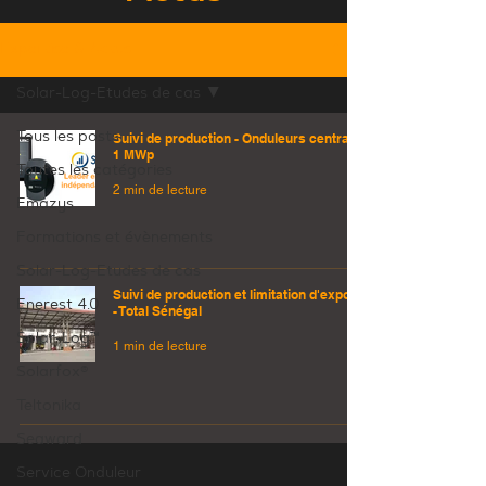
Expertise & Actus
Solar-Log-Etudes de cas
Tous les posts
Suivi de production - Onduleurs centraux
1 MWp
Toutes les catégories
2 min de lecture
Emazys
Formations et évènements
Solar-Log-Etudes de cas
Suivi de production et limitation d'export
Enerest 4.0
- Total Sénégal
Solar-Log™
1 min de lecture
Solarfox®
Teltonika
Seaward
Service Onduleur