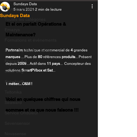
Sundays Data
Tous les posts
5 mars 2021
2 min de lecture
Sundays Data
Toutes les catégories
Et si on parlait Opérations & 
Emazys
Maintenance? 
Formations et évènements
Solar-Log-Etudes de cas
Partenaire 
technique et commercial de 
4
 grandes 
marques 
... Plus de 
80 
références 
produits
... Présent 
Enerest 4.0
depuis 
2009
... Actif dans 
11 pays
...  Concepteur des 
solutions 
SmartPVbox et Sat
...
Solar-Log™
Solarfox®
1 métier... O&M !
Teltonika
Voici en quelques chiffres qui nous 
Seaward
sommes et ce que nous faisons !!!
Service Onduleur
Sevensensor
Novasense