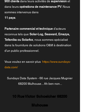
900 clients
 dans leurs activités de 
supervision
 et 
dans leurs 
opérations de maintenance PV
. Nous 
sommes intervenus dans 
11 pays
.
Partenaire commercial et technique
 d'acteurs 
reconnus tels que 
Solar-Log, Seaward, Emazys, 
Teltonika ou Solarfox
, nous sommes spécialisé 
dans la fourniture de solutions O&M à destination 
d'un public professionnel.
Vous voulez en savoir plus  
https://www.sundays-
data.com/
Sundays Data System - 66 rue Jacques Mugnier 
68200 Mulhouse... Ah ben non...
10 Rue Victor Schoelcher 68200 
Muhouse 