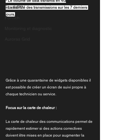
- Le volume de data transmis en 4G
SmartPV
- La fiabilité des transmissions sur les 7 derniers 
jours.
Fonrich
Monitoring et diagnostic
Auroras Grid
Grâce à une quarantaine de widgets disponibles il 
est possible de créer un écran de suivi propre à 
chaque technicien ou service.
Focus sur la carte de chaleur :
La carte de chaleur des communications permet de 
rapidement estimer si des actions correctives 
doivent être mises en place pour augmenter la 