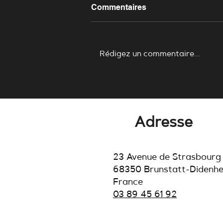
Commentaires
Rédigez un commentaire...
Comment un ordre de
coupure arrive jusqu'à
votre onduleur.
Adresse
23 Avenue de Strasbourg
68350 Brunstatt-Didenh
France
03 89 45 61 92