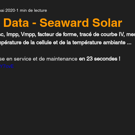
ai 2020
1 min de lecture
Enerest 4.0
Solar-Log™
Solarfox®
Te
Data - Seaward Solar
Isc, Impp, Vmpp, facteur de forme, tracé de courbe IV, me
nsensor
Novasense
SmartPV
Fonrich
empérature de la cellule et de la température ambiante ... 
se en service et de maintenance 
en 23 secondes !
Auroras Grid
agY7cvE