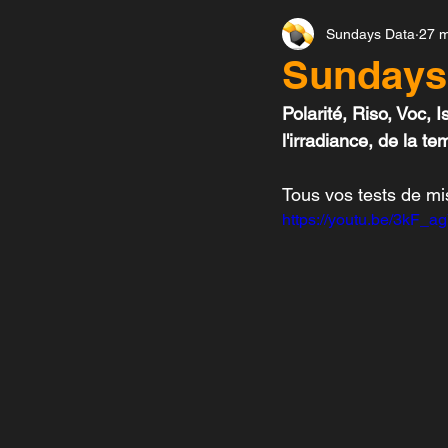
Sundays Data
27 m
Solar-Log-Etudes de cas
Sundays 
Polarité, Riso, Voc, 
Service Onduleur
Seve
l'irradiance, de la t
Tous vos tests de mi
Monitoring et diagnostic
https://youtu.be/3kF_