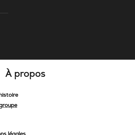
ra's Grid, qu'est-ce que
t ?
À propos
histoire
groupe
ns légales