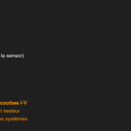
 la sensor)
courbes I-V
n testeur 
les systèmes 