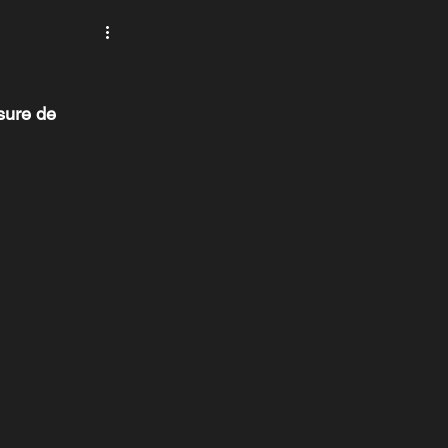
ltonika
Seaward
sure de 