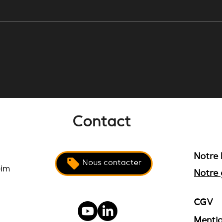
Comptage d'énergie
Auro
photovoltaïque : les erreurs
c'es
d'installation qui faussent
toutes vos données
Contact
Notre 
Nous contacter
eim
Notre 
CGV
Mentio