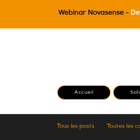
Webinar Novasense -
De
Accueil
Sol
Tous les posts
Toutes les c