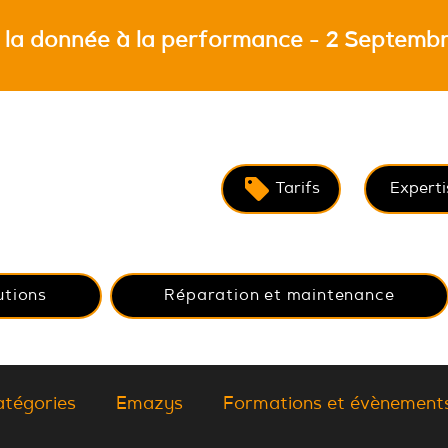
 la donnée à la performance - 2 Septembr
Tarifs
Experti
utions
Réparation et maintenance
atégories
Emazys
Formations et évènement