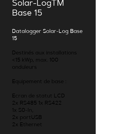
Solar-LogTM
Base 15
Datalogger Solar-Log Base
15
Destinés aux installations
<15 kWp, max. 100
onduleurs
Equipement de base :
Ecran de statut LCD
2x RS485 1x RS422
1x S0-In,
2x portUSB
2x Ethernet