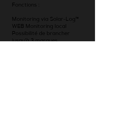
Fonctions :
Monitoring via Solar-Log™
WEB Monitoring local
Possibilité de brancher
jusqu‘à 3 marques
d‘onduleurs.
Parler à un expert
Retour catalogue