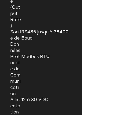
e
(Out
put
Rate
)
Sorti
RS485 jusqu'à 38400
e de
Baud
Don
nées
Prot
Modbus RTU
ocol
e de
Com
muni
cati
on
Alim
12
à
30
V
D
C
enta
tion