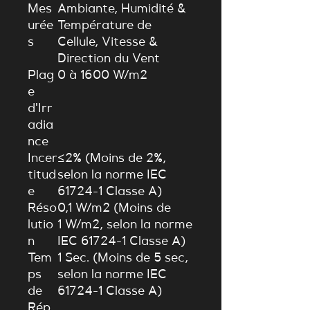
Mes
Ambiante, Humidité &
urée
Température de
s
Cellule, Vitesse &
Direction du Vent
Plag
0
à
1600
W
/
m
2
e
d'Irr
adia
nce
Incer
≤
2%
(Moins de
2%
,
titud
selon la norme IEC
e
61724-1 Classe A)
Réso
0
,
1
W
/
m
2
(Moins de
lutio
1
W
/
m
2
, selon la norme
n
IEC 61724-1 Classe A)
Tem
1
S
ec
.
(Moins de
5
sec
,
ps
selon la norme IEC
de
61724-1 Classe A)
Rép