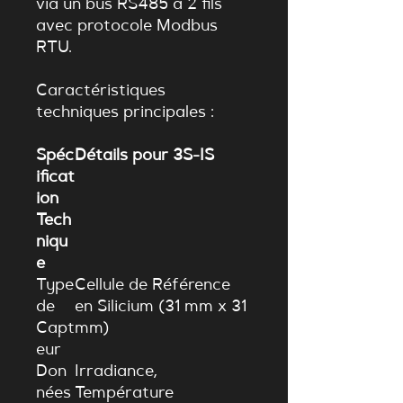
via un bus RS485 à 2 fils
avec protocole Modbus
RTU.
Caractéristiques
techniques principales
:
Spéc
Détails pour 3S-IS
ificat
ion
Tech
niqu
e
Type
Cellule de Référence
de
en Silicium (31 mm x 31
Capt
mm)
eur
Don
Irradiance,
nées
Température