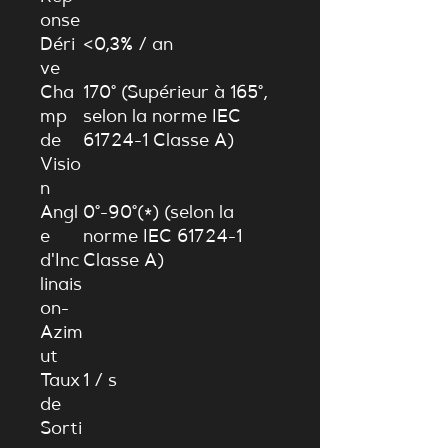
onse
Déri
<
0
,
3%
/
an
ve
Cha
170°
(Supérieur à
165°
,
mp
selon la norme IEC
de
61724-1 Classe A)
Visio
n
Angl
0°
-
90°
(
∗
)
(selon la
e
norme IEC 61724-1
d'Inc
Classe A)
linais
on-
Azim
ut
Taux
1 / s
de
Sorti