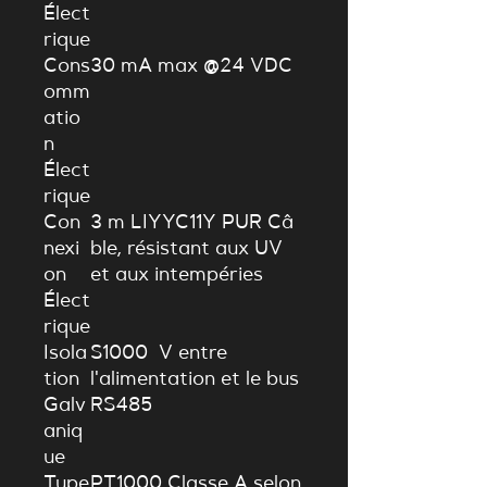
Élect
rique
Cons
30
m
A
ma
x
@24
V
D
C
omm
atio
n
Élect
rique
Con
3
m
L
I
YY
C
11
Y
P
U
R
C
â
nexi
b
l
e
, résistant aux UV
on
et aux intempéries
Élect
rique
Isola
$1000 V
entre
tion
l'alimentation et le bus
Galv
RS485
aniq
ue
Type
PT1000 Classe A selon