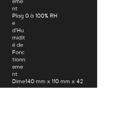
eme
nt
Plag
0
à
100%
R
H
e
d'Hu
midit
é de
Fonc
tionn
eme
nt
Dime
140
mm
x
110
mm
x
42
nsio
mm
ns
du
Boîti
er (L
x H x
P)