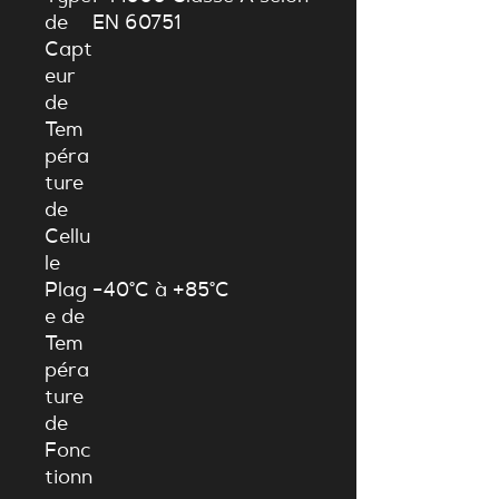
de
EN 60751
Capt
eur
de
Tem
péra
ture
de
Cellu
le
Plag
−
40°
C
à
+
85°
C
e de
Tem
péra
ture
de
Fonc
tionn