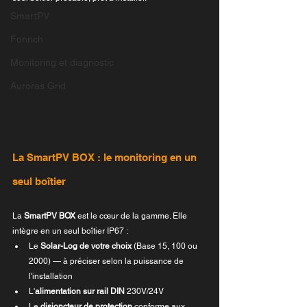
SmartPV
Fonrich
Monitoring et diagnostic
Auroras Grid
La SmartPV BOX : le monitoring en un 
seul boîtier
La 
SmartPV BOX
 est le cœur de la gamme. Elle 
intègre en un seul boîtier IP67 :
Le 
Solar-Log de votre choix
 (Base 15, 100 ou 
2000) — à préciser selon la puissance de 
l'installation
L'
alimentation sur rail DIN
 230V/24V
Le 
disjoncteur de protection
 conforme aux 