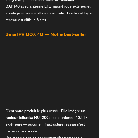
DAP140
 avec antenne LTE magnétique extérieure. 
Idéale pour les installations en rétrofit où le câblage 
réseau est difficile à tirer.
SmartPV BOX 4G — Notre best-seller
C'est notre produit le plus vendu. Elle intègre un 
routeur Teltonika RUT200
 et une antenne 4G/LTE 
extérieure — aucune infrastructure réseau n'est 
nécessaire sur site.
Vos techniciens se connectent directement au 