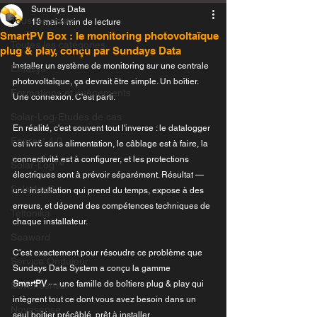
Sundays Data
Tous les posts
18 mai
4 min de lecture
SmartPV Box : le monitoring photovoltaïque
Toutes les catégories
plug & play, conçu par Sundays Data
Installer un système de monitoring sur une centrale 
Emazys
photovoltaïque, ça devrait être simple. Un boîtier. 
Formations et évènements
Une connexion. C'est parti.
Solar-Log-Etudes de cas
En réalité, c'est souvent tout l'inverse : le datalogger 
Enerest 4.0
est livré sans alimentation, le câblage est à faire, la 
connectivité est à configurer, et les protections 
Solar-Log™
électriques sont à prévoir séparément. Résultat — 
Solarfox®
une installation qui prend du temps, expose à des 
erreurs, et dépend des compétences techniques de 
Teltonika
chaque installateur.
Seaward
C'est exactement pour résoudre ce problème que 
Service Onduleur
Sundays Data System a conçu la gamme 
SmartPV
 — une famille de boîtiers plug & play qui 
Sevensensor
intègrent tout ce dont vous avez besoin dans un 
Novasense
seul boîtier précâblé, prêt à installer.