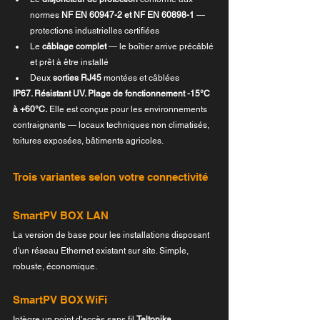
normes 
NF EN 60947-2 et NF EN 60898-1
 — 
protections industrielles certifiées
Le 
câblage complet
 — le boîtier arrive précâblé 
et prêt à être installé
Deux 
sorties RJ45
 montées et câblées
IP67. Résistant UV. Plage de fonctionnement -15°C 
à +60°C.
 Elle est conçue pour les environnements 
contraignants — locaux techniques non climatisés, 
toitures exposées, bâtiments agricoles.
Trois variantes selon votre connectivité
SmartPV BOX LAN
La version de base pour les installations disposant 
d'un réseau Ethernet existant sur site. Simple, 
robuste, économique.
SmartPV BOX WiFi
Intègre un point d'accès sans fil 
Teltonika 