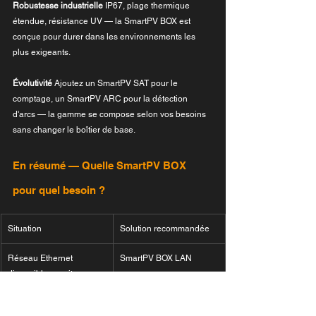
Robustesse industrielle
 IP67, plage thermique 
étendue, résistance UV — la SmartPV BOX est 
conçue pour durer dans les environnements les 
plus exigeants.
Évolutivité
 Ajoutez un SmartPV SAT pour le 
comptage, un SmartPV ARC pour la détection 
d'arcs — la gamme se compose selon vos besoins 
sans changer le boîtier de base.
En résumé — Quelle SmartPV BOX 
pour quel besoin ?
Situation
Solution recommandée
Réseau Ethernet 
SmartPV BOX LAN
disponible sur site
Réseau WiFi disponible
SmartPV BOX WiFi