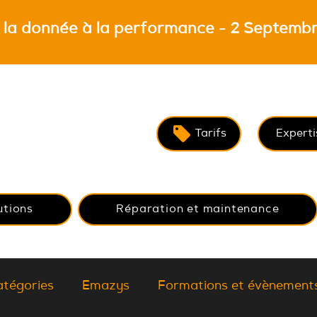
 la donnée à la performance - 2 Septembr
Tarifs
Experti
utions
Réparation et maintenance
atégories
Emazys
Formations et évènement