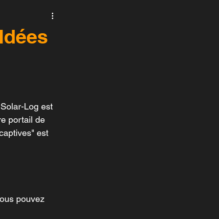
ltonika
Seaward
Idées
Solar-Log est 
 portail de 
captives" est 
vous pouvez 