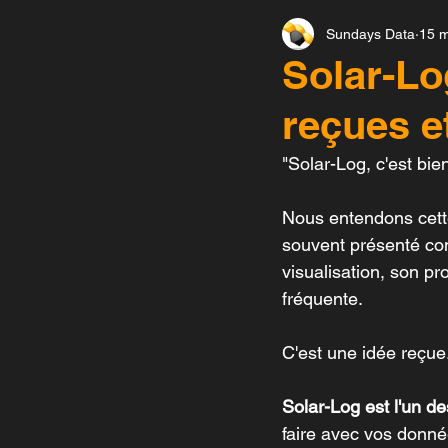
Sundays Data
15 m
Solar-Log-Etudes de cas
Solar-Lo
reçues et
Service Onduleur
Seve
"Solar-Log, c'est bie
Monitoring et diagnostic
Nous entendons cette
souvent présenté com
visualisation, son p
fréquente.
C'est une idée reçue.
Solar-Log est l'un d
faire avec vos donné