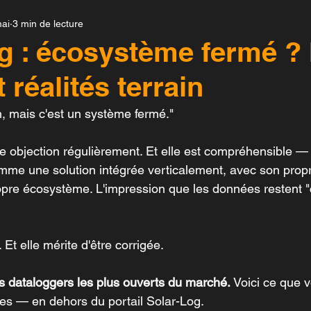
ai
3 min de lecture
Enerest 4.0
Solar-Log™
Solarfox®
Te
g : écosystème fermé ? 
 réalités terrain
nsensor
Novasense
SmartPV
Fonrich
n, mais c'est un système fermé."
Auroras Grid
 objection régulièrement. Et elle est compréhensible — 
me une solution intégrée verticalement, avec son propre
ropre écosystème. L'impression que les données restent "
 Et elle mérite d'être corrigée.
es dataloggers les plus ouverts du marché.
 Voici ce que 
es — en dehors du portail Solar-Log.