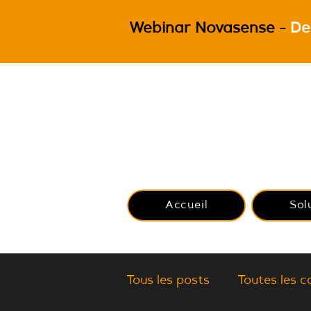
Webinar Novasense -
De
Accueil
Sol
Tous les posts
Toutes les c