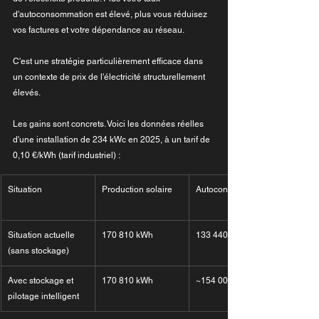
d'autoconsommation est élevé, plus vous réduisez 
vos factures et votre dépendance au réseau.
C'est une stratégie particulièrement efficace dans 
un contexte de prix de l'électricité structurellement 
élevés.
Les gains sont concrets. Voici les données réelles 
d'une installation de 234 kWc en 2025, à un tarif de 
0,10 €/kWh (tarif industriel) :
Situation
Production solaire
Autoconsommée
Situation actuelle 
170 810 kWh
133 440 kWh (78 %)
(sans stockage)
Avec stockage et 
170 810 kWh
~154 000 kWh (90 %)
pilotage intelligent