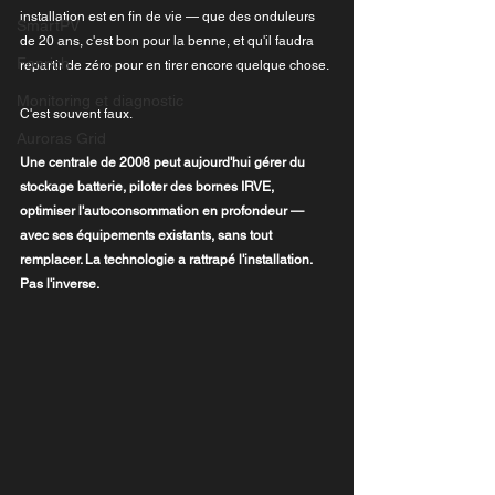
installation est en fin de vie — que des onduleurs 
SmartPV
de 20 ans, c'est bon pour la benne, et qu'il faudra 
Fonrich
repartir de zéro pour en tirer encore quelque chose.
Monitoring et diagnostic
C'est souvent faux.
Auroras Grid
Une centrale de 2008 peut aujourd'hui gérer du 
stockage batterie, piloter des bornes IRVE, 
optimiser l'autoconsommation en profondeur — 
avec ses équipements existants, sans tout 
remplacer. La technologie a rattrapé l'installation. 
Pas l'inverse.