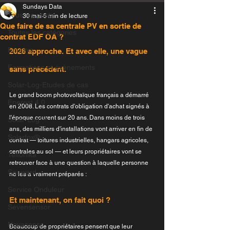
Sundays Data
Tous les posts
30 mai
6 min de lecture
Que faire de sa centrale PV en sortie de
Toutes les catégories
contrat EDF OA ?
Emazys
2028 approche. Et avec elle, une vague 
Formations et évènements
sans précédent.
Solar-Log-Etudes de cas
Le grand boom photovoltaïque français a démarré 
Enerest 4.0
en 2008. Les contrats d'obligation d'achat signés à 
l'époque courent sur 20 ans. Dans moins de trois 
Solar-Log™
ans, des milliers d'installations vont arriver en fin de 
Solarfox®
contrat — toitures industrielles, hangars agricoles, 
centrales au sol — et leurs propriétaires vont se 
Teltonika
retrouver face à une question à laquelle personne 
Seaward
ne les a vraiment préparés :
Service Onduleur
Et maintenant, on fait quoi ?
Sevensensor
Novasense
Beaucoup de propriétaires pensent que leur 