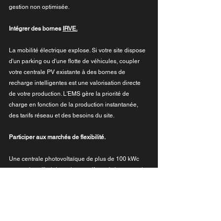
gestion non optimisée.
Intégrer des bornes 
IRVE.
La mobilité électrique explose. Si votre site dispose 
d'un parking ou d'une flotte de véhicules, coupler 
votre centrale PV existante à des bornes de 
recharge intelligentes est une valorisation directe 
de votre production. L'EMS gère la priorité de 
charge en fonction de la production instantanée, 
des tarifs réseau et des besoins du site.
Participer aux marchés de flexibilité.
Une centrale photovoltaïque de plus de 100 kWc 
peut aujourd'hui devenir un actif stratégique pour le 
réseau électrique — et en tirer des revenus 
supplémentaires sans produire un seul électron de 
plus. Via notre partenariat avec Sunflow et sa 
plateforme Sunflex, les installations éligibles 