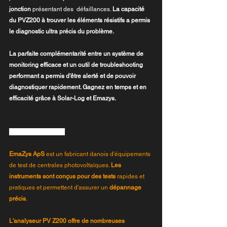
jonction 
présentant des  défaillances. 
La capacité 
du PVZ200 à trouver les éléments résistifs a permis 
le diagnostic ultra précis du problème.
La parfaite complémentarité entre un système de 
monitoring efficace et un outil de troubleshooting 
performant a permis d'être alerté et de pouvoir 
diagnostiquer rapidement. Gagnez en temps et en 
efficacité grâce à Solar-Log et Emazys.
A propos d'Emazys :
EmaZys ApS
 est un fabricant danois d'équipements 
de test de centrales photovoltaïques. 
Les 
instruments sont conçus pour des tests 
rapides et 
pratiques et permettent d'assurer un 
dépannage 
précis
. 
L'analyseur PV Z200 offre de nombreuses 