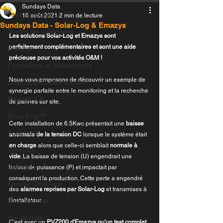
Sundays Data
Tous les posts
16 août 2021
2 min de lecture
Sundays Data - Solar-Log & Emazys
Toutes les catégories
Les solutions Solar-Log et Emazys sont 
parfaitement complémentaires et sont une aide 
Emazys
précieuse pour vos activités O&M !
Formations et évènements
Nous vous proposons de découvrir un exemple de 
Solar-Log-Etudes de cas
synergie parfaite entre le monitoring et la recherche 
Enerest 4.0
de pannes sur site.
Solar-Log™
Cette installation de 6.5Kwc présentait une 
baisse 
Solarfox®
anormale de la tension DC
 lorsque le système était 
en charge
 alors que celle-ci semblait 
normale à 
Teltonika
vide
. La baisse de tension (U) engendrait une 
Seaward
baisse de puissance (P) et impactait par 
conséquent la production. Cette perte a engendré 
Service Onduleur
des 
alarmes reprises par Solar-Log
 et transmises à 
Sevensensor
l'installateur.
Novasense
C'est avec un 
PVZ200 d'Emazys qu'un test complet 