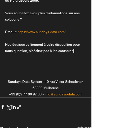
du Nord 
depuis 2009
.
Vous souhaitez avoir plus d'informations sur nos 
solutions ?
Produit: 
https://www.sundays-data.com/
Nos équipes se tiennent à votre disposition pour 
toute question, n'hésitez pas à les contacter!
Sundays Data System - 10 rue Victor Schoelcher 
68200 Mulhouse
+33 (0)9 77 90 97 08 - 
info@sundays-data.com
Voir tout