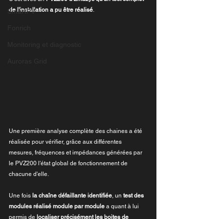
de l'installation a pu être réalisé
.
SmartPV
Fonrich
Monitoring et diagnostic
Auroras Grid
Une première analyse complète des chaines a été 
réalisée pour vérifier, grâce aux différentes 
mesures, fréquences et impédances générées par 
le PVZ200 l'état global de fonctionnement de 
chacune d'elle.
Une fois 
la chaîne défaillante identifiée
, un 
test des 
modules réalisé module par module
 a quant à lui 
permis de 
localiser précisément les boites de 