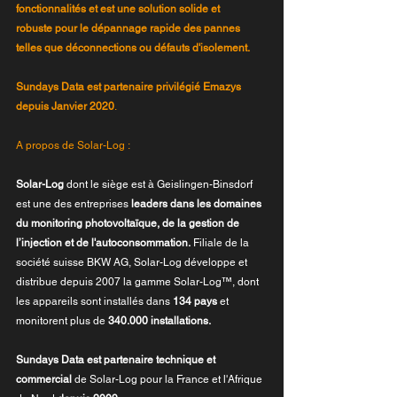
fonctionnalités et est une solution solide et 
robuste pour le dépannage rapide des pannes 
telles que déconnections ou défauts d'isolement.
Sundays Data est partenaire privilégié Emazys 
depuis Janvier 2020
.
A propos de Solar-Log :
Solar-Log
 dont le siège est à Geislingen-Binsdorf 
est une des entreprises 
leaders dans les domaines 
du monitoring photovoltaïque, de la gestion de 
l’injection et de l'autoconsommation.
 Filiale de la 
société suisse BKW AG, Solar-Log développe et 
distribue depuis 2007 la gamme Solar-Log™, dont 
les appareils sont installés dans 
134 pays 
et 
monitorent plus de 
340.000 installations.
Sundays Data est partenaire technique et 
commercial
 de Solar-Log pour la France et l'Afrique 