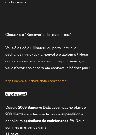
et choisissez : 
Cliquez sur "Réserver" et le tour est joué !
Vous êtes déjà utilisateur du portail actuel et 
souhaitez migrer sur la nouvelle plateforme? Nous 
contactons au fur et à mesure nos partenaires, si 
vous n'avez pas encore été contacté, n'hésitez pas : 
https://www.sundays-data.com/contact
A notre sujet: 
Depuis 
2009 Sundays Data
 accompagne plus de 
900 clients
 dans leurs activités de 
supervision
 et 
dans leurs 
opérations de maintenance PV
. Nous 
sommes intervenus dans 
11 pays
.