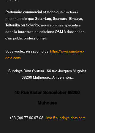
Partenaire commercial et technique
 d'acteurs 
reconnus tels que 
Solar-Log, Seaward, Emazys, 
Teltonika ou Solarfox
, nous sommes spécialisé 
dans la fourniture de solutions O&M à destination 
d'un public professionnel.
Vous voulez en savoir plus  
https://www.sundays-
data.com/
Sundays Data System - 66 rue Jacques Mugnier 
68200 Mulhouse... Ah ben non...
10 Rue Victor Schoelcher 68200 
Muhouse 
+33 (0)9 77 90 97 08 - 
info@sundays-data.com