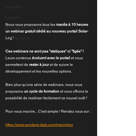
SmartPV
Fonrich
Nous vous proposons tous les
 mardis à 10 heures 
Monitoring et diagnostic
un webinar gratuit dédié au nouveau portail Solar-
Auroras Grid
Log
 !
Ces webinars ne sont pas "statiques" ni "figés" !
Leurs contenus 
évoluent avec le portail
 et vous 
permettent de 
rester à jour
 et de suivre le 
développement et les nouvelles options.
Bien plus qu'une série de webinars, nous vous 
proposons 
un cycle de formation
 et vous offrons la 
possibilité de maitriser facilement ce nouvel outil !
Pour vous inscrire... C'est simple ! Rendez vous sur :
https://www.sundays-data.com/inscription